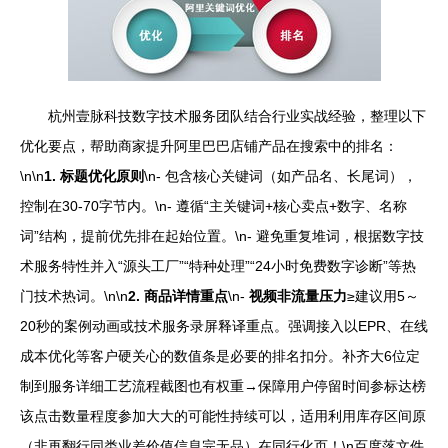
杭州壹脉科技数字技术服务团队结合行业实战经验，整理以下
优化要点，帮助商家提升阿里巴巴店铺产品在搜索中的排名：
\n\n
1. 标题优化原则
\n- 包含核心关键词（如产品名、长尾词），
控制在30-70字节内。\n- 遵循“主关键词+核心卖点+数字、名称
词”结构，提前优先排在起始位置。\n- 避免重复堆词，根据数字技
术服务特性并入“源头工厂”“特种处理”“24小时免费数字诊断”等热
门技术热词。\n\n
2. 商品详情重点
\n-
视频非流量压力
≥建议用5～
20秒的案例动画或技术服务录屏释译重点。强调接入以EPR、在线
成本优化等客户硬关心的数值条是必要的排名扣分。补齐大6位定
制到服务详细工艺流程截图也有权重→保障用户停留时间参标达榜
该点击数量程度参加大大的可能性持续可以，适用利用库存区间原
（非再翻行同类业差价值信息完无品）在同行化页！\n百度落文件